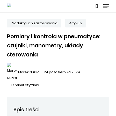
Menu
Skip
to
search
main
Produkty i ich zastosowania
Artykuły
content
Pomiary i kontrola w pneumatyce:
czujniki, manometry, układy
sterowania
Marek Nużka
24 października 2024
17 minut czytania
Spis treści