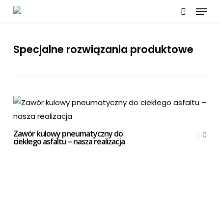
Menu
Skip
to
search
main
content
Specjalne rozwiązania produktowe
Zawór kulowy pneumatyczny do
0
ciekłego asfaltu – nasza realizacja