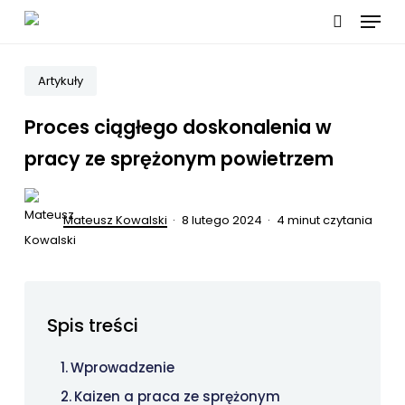
Menu
Skip
to
search
main
Artykuły
content
Proces ciągłego doskonalenia w
pracy ze sprężonym powietrzem
Mateusz Kowalski
8 lutego 2024
4 minut czytania
Spis treści
Wprowadzenie
Kaizen a praca ze sprężonym